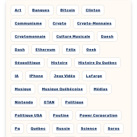
Art
Banques
Bitcoin
Clinton
Communisme
Crypto
Crypto-Monnaies
Cryptomonnaie
Culture Musicale
Daesh
Dash
Ethereum
Félix
Geek
Géopolitique
Histoire
Histoire Du Québec
IA
IPhone
Jeux Vidéo
Lafarge
Musique
Musique Québécoise
Médias
Nintendo
OTAN
Politique
Politique USA
Poutine
Power Corporation
Pq
Québec
Russie
Science
Soros