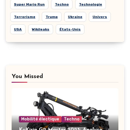
Super Mario Run
Techno
Technologie
Terrorisme
Trump
Ukraine
Univers
USA
Wikileaks
États-Unis
You Missed
Mobilité électique
Techno
KuKirin G2 Master 2025: Analyse