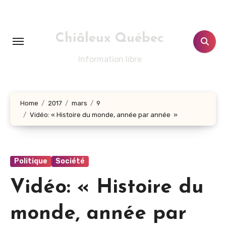
Aller
au
contenu
Chiâleux Québec
principal
Information libre
Home
2017
mars
9
Vidéo: « Histoire du monde, année par année »
Politique
Société
Vidéo: « Histoire du
monde, année par