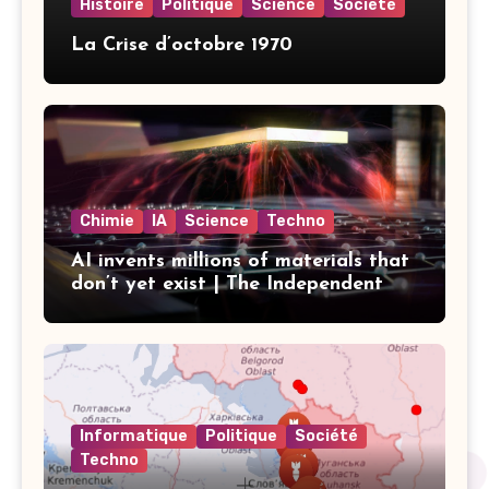
Histoire
Politique
Science
Société
La Crise d’octobre 1970
Chimie
IA
Science
Techno
AI invents millions of materials that
don’t yet exist | The Independent
Informatique
Politique
Société
Techno