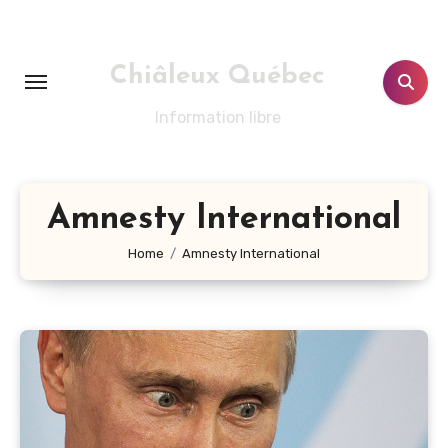
Aller
au
contenu
Chiâleux Québec
principal
Information libre
Amnesty International
Home
Amnesty International