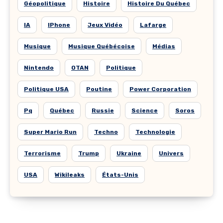
Géopolitique
Histoire
Histoire Du Québec
IA
IPhone
Jeux Vidéo
Lafarge
Musique
Musique Québécoise
Médias
Nintendo
OTAN
Politique
Politique USA
Poutine
Power Corporation
Pq
Québec
Russie
Science
Soros
Super Mario Run
Techno
Technologie
Terrorisme
Trump
Ukraine
Univers
USA
Wikileaks
États-Unis