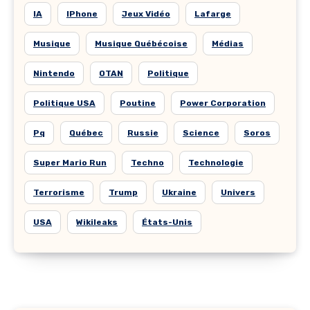
IA
IPhone
Jeux Vidéo
Lafarge
Musique
Musique Québécoise
Médias
Nintendo
OTAN
Politique
Politique USA
Poutine
Power Corporation
Pq
Québec
Russie
Science
Soros
Super Mario Run
Techno
Technologie
Terrorisme
Trump
Ukraine
Univers
USA
Wikileaks
États-Unis