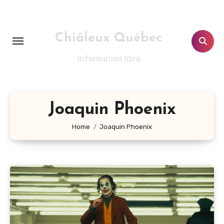
Aller
au
contenu
Chiâleux Québec
principal
Information libre
Joaquin Phoenix
Home
Joaquin Phoenix