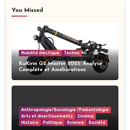
You Missed
Mobilité électique
Techno
KuKirin G2 Master 2025: Analyse
Complète et Améliorations
Anthropologie/Sociologie /Paléontologie
Arts et divertissements
Cinéma
Histoire
Politique
Science
Société