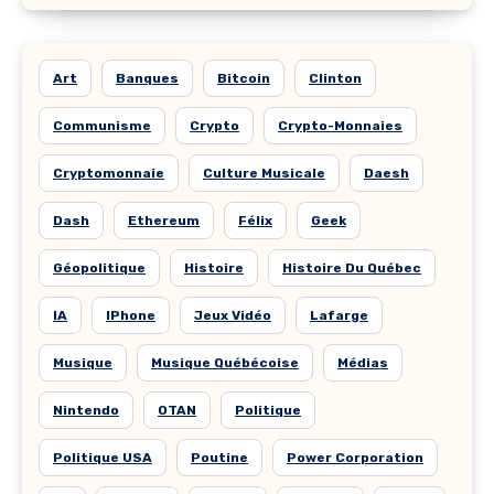
Art
Banques
Bitcoin
Clinton
Communisme
Crypto
Crypto-Monnaies
Cryptomonnaie
Culture Musicale
Daesh
Dash
Ethereum
Félix
Geek
Géopolitique
Histoire
Histoire Du Québec
IA
IPhone
Jeux Vidéo
Lafarge
Musique
Musique Québécoise
Médias
Nintendo
OTAN
Politique
Politique USA
Poutine
Power Corporation