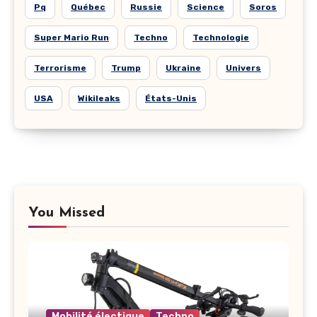
Pq
Québec
Russie
Science
Soros
Super Mario Run
Techno
Technologie
Terrorisme
Trump
Ukraine
Univers
USA
Wikileaks
États-Unis
You Missed
Mobilité électique
Techno