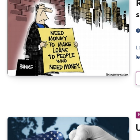
R
s
L
l