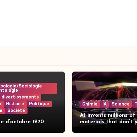
pologie/Sociologie
ntologie
t divertissements
a
Histoire
Politique
Chimie
IA
Science
e
Société
AI invents millions of
se d’octobre 1970
materials that don’t 
exist | The Independe