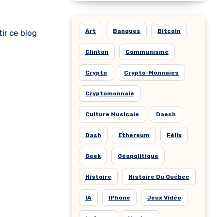
Art
Banques
Bitcoin
tir ce blog
Clinton
Communisme
Crypto
Crypto-Monnaies
Cryptomonnaie
Culture Musicale
Daesh
Dash
Ethereum
Félix
Geek
Géopolitique
Histoire
Histoire Du Québec
IA
IPhone
Jeux Vidéo