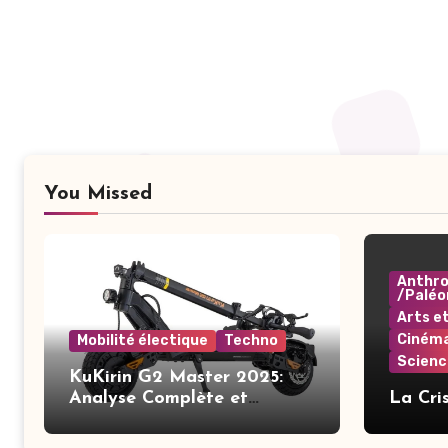
You Missed
Anthro
/Paléo
Arts e
Ciném
Mobilité électique
Techno
Scienc
KuKirin G2 Master 2025:
Analyse Complète et
La Cri
Améliorations