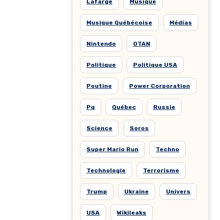
Lafarge
Musique
Musique Québécoise
Médias
Nintendo
OTAN
Politique
Politique USA
Poutine
Power Corporation
Pq
Québec
Russie
Science
Soros
Super Mario Run
Techno
Technologie
Terrorisme
Trump
Ukraine
Univers
USA
Wikileaks