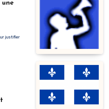
n une
r justifier
t