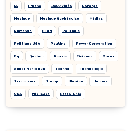
IA
IPhone
Jeux Vidéo
Lafarge
Musique
Musique Québécoise
Médias
Nintendo
OTAN
Politique
Politique USA
Poutine
Power Corporation
Pq
Québec
Russie
Science
Soros
Super Mario Run
Techno
Technologie
Terrorisme
Trump
Ukraine
Univers
USA
Wikileaks
États-Unis