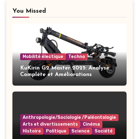
You Missed
Mobilité électique
Techno
KuKirin G2 Master 2025: Analyse
Complète et Améliorations
Anthropologie/Sociologie /Paléontologie
Arts et divertissements
Cinéma
Histoire
Politique
Science
Société