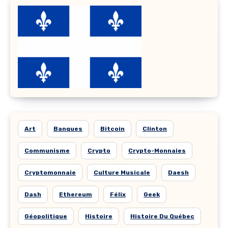
Art
Banques
Bitcoin
Clinton
Communisme
Crypto
Crypto-Monnaies
Cryptomonnaie
Culture Musicale
Daesh
Dash
Ethereum
Félix
Geek
Géopolitique
Histoire
Histoire Du Québec