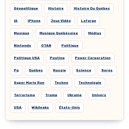
Géopolitique
Histoire
Histoire Du Québec
IA
IPhone
Jeux Vidéo
Lafarge
Musique
Musique Québécoise
Médias
Nintendo
OTAN
Politique
Politique USA
Poutine
Power Corporation
Pq
Québec
Russie
Science
Soros
Super Mario Run
Techno
Technologie
Terrorisme
Trump
Ukraine
Univers
USA
Wikileaks
États-Unis