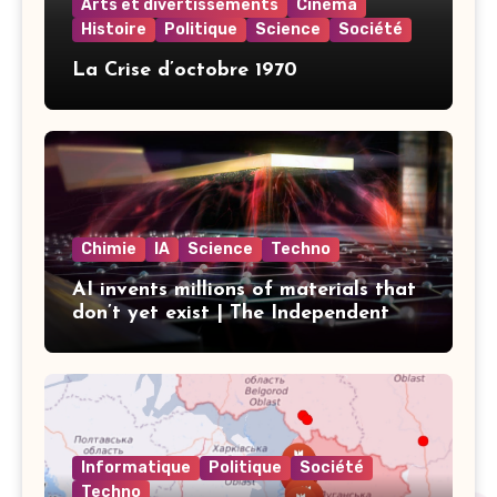
Arts et divertissements
Cinéma
Histoire
Politique
Science
Société
La Crise d’octobre 1970
Chimie
IA
Science
Techno
AI invents millions of materials that
don’t yet exist | The Independent
Informatique
Politique
Société
Techno