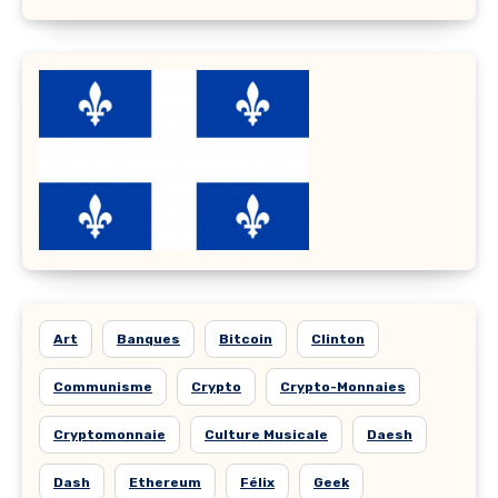
Art
Banques
Bitcoin
Clinton
Communisme
Crypto
Crypto-Monnaies
Cryptomonnaie
Culture Musicale
Daesh
Dash
Ethereum
Félix
Geek