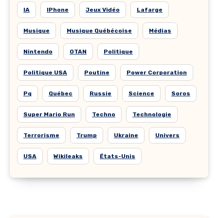
IA
IPhone
Jeux Vidéo
Lafarge
Musique
Musique Québécoise
Médias
Nintendo
OTAN
Politique
Politique USA
Poutine
Power Corporation
Pq
Québec
Russie
Science
Soros
Super Mario Run
Techno
Technologie
Terrorisme
Trump
Ukraine
Univers
USA
Wikileaks
États-Unis