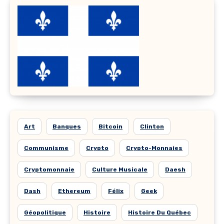
Art
Banques
Bitcoin
Clinton
Communisme
Crypto
Crypto-Monnaies
Cryptomonnaie
Culture Musicale
Daesh
Dash
Ethereum
Félix
Geek
Géopolitique
Histoire
Histoire Du Québec