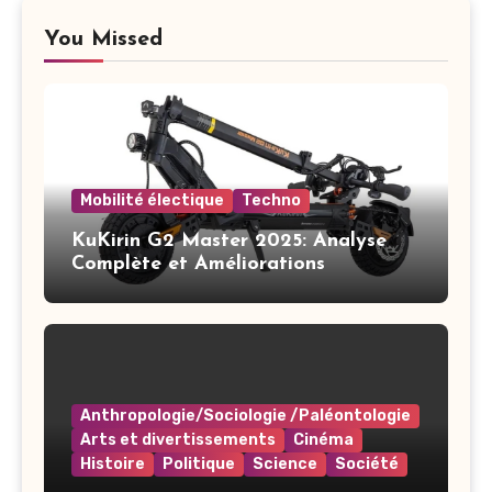
You Missed
Mobilité électique
Techno
KuKirin G2 Master 2025: Analyse
Complète et Améliorations
Anthropologie/Sociologie /Paléontologie
Arts et divertissements
Cinéma
Histoire
Politique
Science
Société