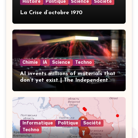
Histoire
Politique
Science
Société
La Crise d’octobre 1970
Chimie
IA
Science
Techno
AI invents millions of materials that
don’t yet exist | The Independent
Informatique
Politique
Société
Techno