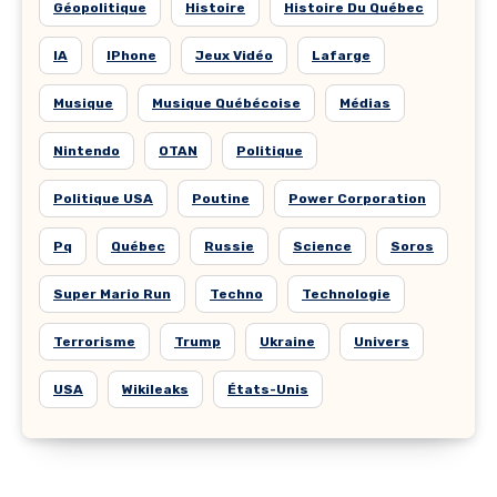
Géopolitique
Histoire
Histoire Du Québec
IA
IPhone
Jeux Vidéo
Lafarge
Musique
Musique Québécoise
Médias
Nintendo
OTAN
Politique
Politique USA
Poutine
Power Corporation
Pq
Québec
Russie
Science
Soros
Super Mario Run
Techno
Technologie
Terrorisme
Trump
Ukraine
Univers
USA
Wikileaks
États-Unis