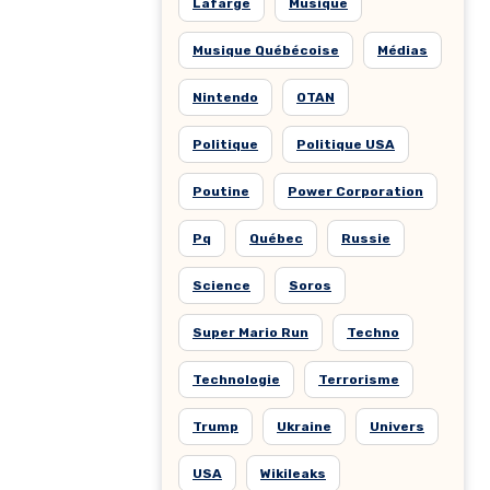
Lafarge
Musique
Musique Québécoise
Médias
Nintendo
OTAN
Politique
Politique USA
Poutine
Power Corporation
Pq
Québec
Russie
Science
Soros
Super Mario Run
Techno
Technologie
Terrorisme
Trump
Ukraine
Univers
USA
Wikileaks