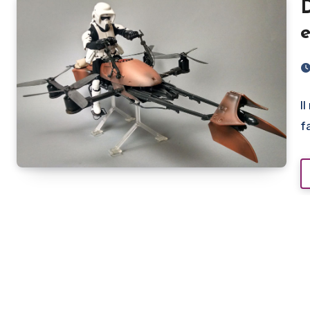
D
e
I
f