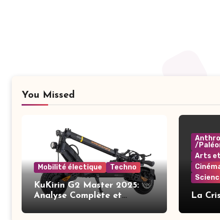
You Missed
Anthro
/Paléo
Arts e
Ciném
Mobilité électique
Techno
Scienc
KuKirin G2 Master 2025:
Analyse Complète et
La Cri
Améliorations