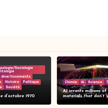
pologie/Sociologie
ntologie
t divertissements
a
Histoire
Politique
Chimie
IA
Science
e
Société
AI invents millions of
se d’octobre 1970
materials that don’t 
exist | The Independe