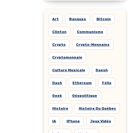
Art
Banques
Bitcoin
Clinton
Communisme
Crypto
Crypto-Monnaies
Cryptomonnaie
Culture Musicale
Daesh
Dash
Ethereum
Félix
Geek
Géopolitique
Histoire
Histoire Du Québec
IA
IPhone
Jeux Vidéo