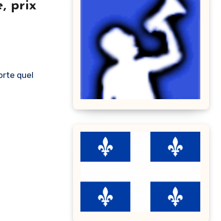
, prix
orte quel