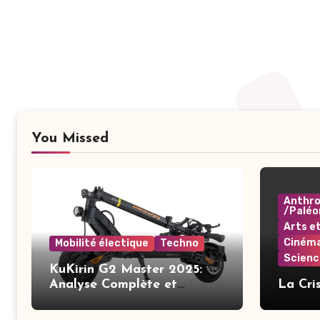
You Missed
Anthro
/Paléo
Arts e
Ciném
Mobilité électique
Techno
Scienc
KuKirin G2 Master 2025:
Analyse Complète et
La Cri
Améliorations