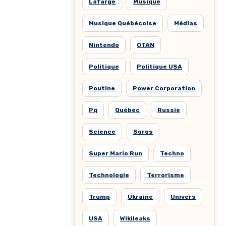
Lafarge
Musique
Musique Québécoise
Médias
Nintendo
OTAN
Politique
Politique USA
Poutine
Power Corporation
Pq
Québec
Russie
Science
Soros
Super Mario Run
Techno
Technologie
Terrorisme
Trump
Ukraine
Univers
USA
Wikileaks