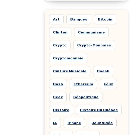
Art
Banques
Bitcoin
Clinton
Communisme
Crypto
Crypto-Monnaies
Cryptomonnaie
Culture Musicale
Daesh
Dash
Ethereum
Félix
Geek
Géopolitique
Histoire
Histoire Du Québec
IA
IPhone
Jeux Vidéo