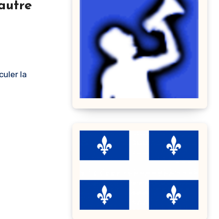
autre
uler la