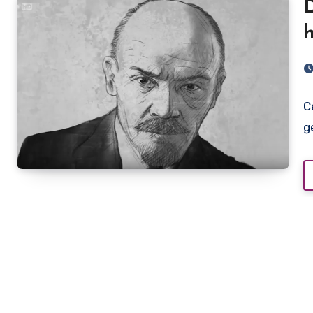
h
C
g