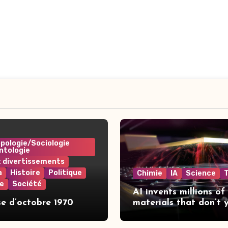
pologie/Sociologie
ntologie
t divertissements
a
Histoire
Politique
Chimie
IA
Science
e
Société
AI invents millions of
se d’octobre 1970
materials that don’t 
exist | The Independe