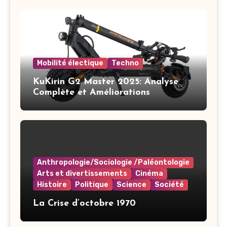
Mobilité électique
Techno
KuKirin G2 Master 2025: Analyse
Complète et Améliorations
Anthropologie/Sociologie /Paléontologie
Arts et divertissements
Cinéma
Histoire
Politique
Science
Société
La Crise d’octobre 1970