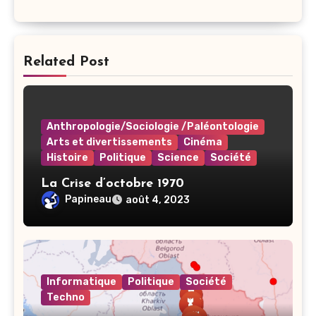
Related Post
Anthropologie/Sociologie /Paléontologie
Arts et divertissements
Cinéma
Histoire
Politique
Science
Société
La Crise d’octobre 1970
Papineau
août 4, 2023
Informatique
Politique
Société
Techno