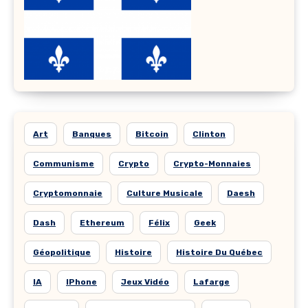
Art
Banques
Bitcoin
Clinton
Communisme
Crypto
Crypto-Monnaies
Cryptomonnaie
Culture Musicale
Daesh
Dash
Ethereum
Félix
Geek
Géopolitique
Histoire
Histoire Du Québec
IA
IPhone
Jeux Vidéo
Lafarge