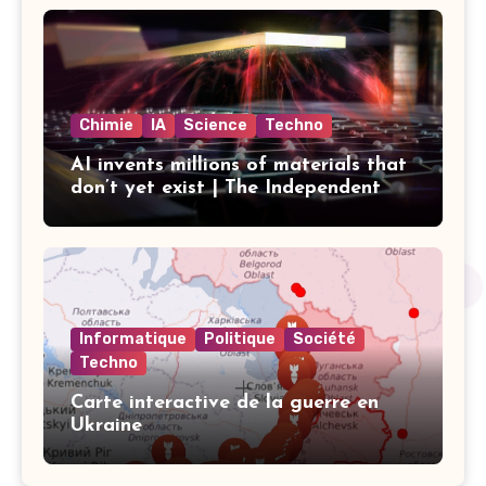
Chimie
IA
Science
Techno
AI invents millions of materials that
don’t yet exist | The Independent
Informatique
Politique
Société
Techno
Carte interactive de la guerre en
Ukraine