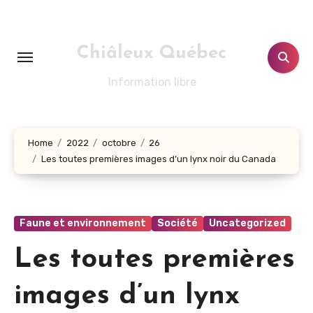
Aller
au
contenu
Chiâleux Québec
principal
Information libre
Home
2022
octobre
26
Les toutes premières images d’un lynx noir du Canada
Faune et environnement
Société
Uncategorized
Les toutes premières
images d’un lynx