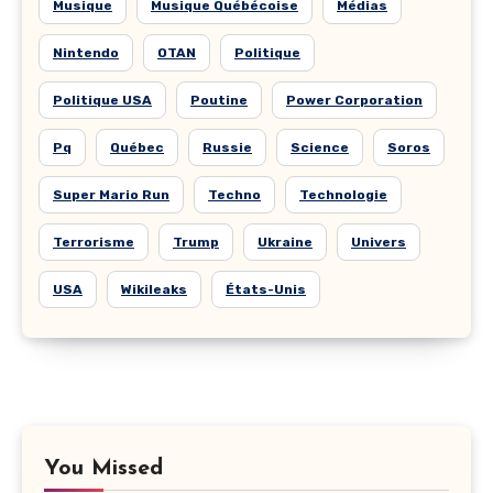
Musique
Musique Québécoise
Médias
Nintendo
OTAN
Politique
Politique USA
Poutine
Power Corporation
Pq
Québec
Russie
Science
Soros
Super Mario Run
Techno
Technologie
Terrorisme
Trump
Ukraine
Univers
USA
Wikileaks
États-Unis
You Missed