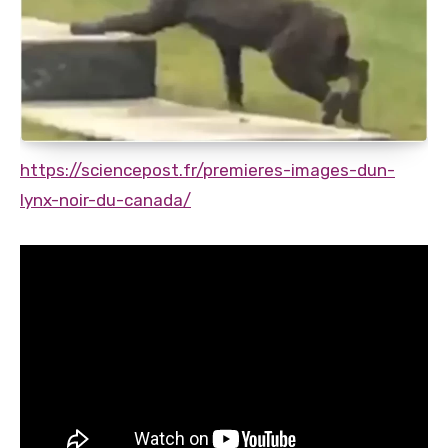
https://sciencepost.fr/premieres-images-dun-
lynx-noir-du-canada/