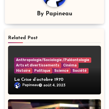
By
Papineau
Related Post
Anthropologie/Sociologie /Paléontologie
Arts et divertissements
Cinéma
Histoire
Politique
Science
Société
La Crise d’octobre 1970
Papineau
août 4, 2023