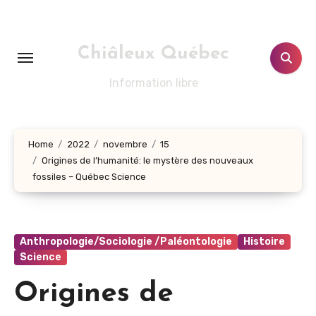
Aller
au
contenu
Chiâleux Québec
principal
Information libre
Home
2022
novembre
15
Origines de l’humanité: le mystère des nouveaux
fossiles – Québec Science
Anthropologie/Sociologie /Paléontologie
Histoire
Science
Origines de