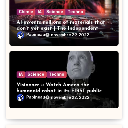
Chimie
IA
Science
Techno
AI invents millions of materials that
don’t yet exist | The Independent
Papineau
novembre 29, 2022
IA
Science
Techno
Visionner « Watch Ameca the
humanoid robot in its FIRST public
demo » sur YouTube
Papineau
novembre 22, 2022