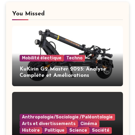
You Missed
Mobilité électique
Techno
KuKirin G2 Master 2025: Analyse
Complète et Améliorations
Anthropologie/Sociologie /Paléontologie
Arts et divertissements
Cinéma
Histoire
Politique
Science
Société