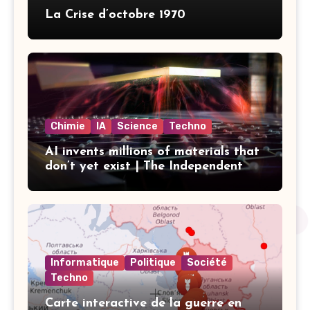
La Crise d’octobre 1970
Chimie
IA
Science
Techno
AI invents millions of materials that
don’t yet exist | The Independent
Informatique
Politique
Société
Techno
Carte interactive de la guerre en