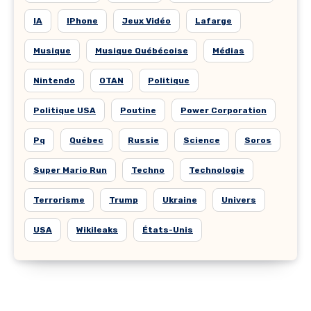
IA
IPhone
Jeux Vidéo
Lafarge
Musique
Musique Québécoise
Médias
Nintendo
OTAN
Politique
Politique USA
Poutine
Power Corporation
Pq
Québec
Russie
Science
Soros
Super Mario Run
Techno
Technologie
Terrorisme
Trump
Ukraine
Univers
USA
Wikileaks
États-Unis