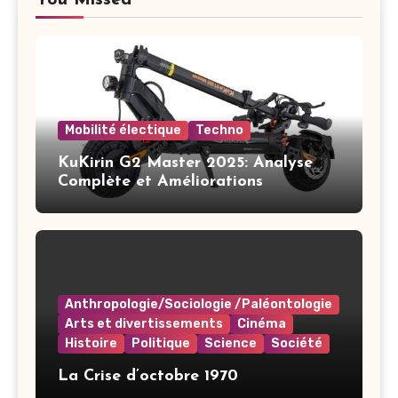
Mobilité électique
Techno
KuKirin G2 Master 2025: Analyse
Complète et Améliorations
Anthropologie/Sociologie /Paléontologie
Arts et divertissements
Cinéma
Histoire
Politique
Science
Société
La Crise d’octobre 1970