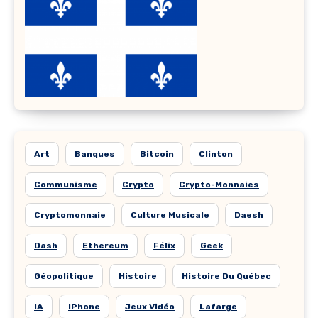
Art
Banques
Bitcoin
Clinton
Communisme
Crypto
Crypto-Monnaies
Cryptomonnaie
Culture Musicale
Daesh
Dash
Ethereum
Félix
Geek
Géopolitique
Histoire
Histoire Du Québec
IA
IPhone
Jeux Vidéo
Lafarge