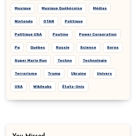
Musique
Musique Québécoise
Médias
Nintendo
OTAN
Politique
Politique USA
Poutine
Power Corporation
Pq
Québec
Russie
Science
Soros
Super Mario Run
Techno
Technologie
Terrorisme
Trump
Ukraine
Univers
USA
Wikileaks
États-Unis
You Missed